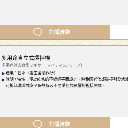
訂購洽詢
多用途直立式攪拌機
多用途対応縦型ミキサー(マイティSシリーズ)
產地：日本（愛工舍製作所）
說明 / 特性：便於維修的不鏽鋼平面設計，避免因老化或碰撞引發
可拆卸洗滌式安全保護殼及不易受粉類影響的近接開關。
訂購洽詢