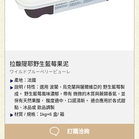
拉馥隄耶野生藍莓果泥
ワイルドブルーベリーピューレ
產地：法國
說明 / 特性：選用 波蘭、烏克蘭與薩爾維亞的 野生藍莓製
成。 野生藍莓風味濃郁，帶有 微微的木質與蕨類香氣，並
保有天然果酸， 酸度適中、口感清新。 適合應用於各式甜
點、冰品或 飲品調製
材質 / 規格：1kg×6 盒/ 箱
訂購洽詢