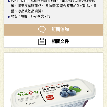
說明 / 特性：採用來自義大利地中海盆地的 新鮮杏桃去核
後、將果皮壓碎而成。 風味濃郁,適合應用於各式甜點、果
醬、冰品或飲品調製。
材質 / 規格：1kg×6 盒 / 箱
訂購洽詢
相關文件