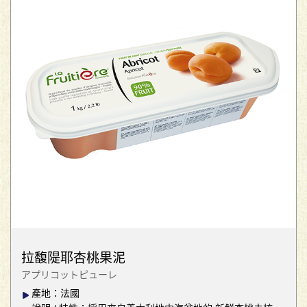
拉馥隄耶杏桃果泥
アプリコットピューレ
產地：法國