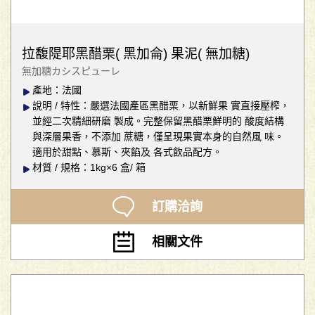
拉馥隄耶黑醋栗( 黑加侖) 果泥( 無加糖)
無加糖カシスピューレ
產地：法國
說明 / 特性：嚴選法國產區黑醋栗，以新鮮果 實直接壓榨，
並經二次精細研磨 製成。完整保留黑醋栗鮮明的 酸度結構
與深層果香，不添加 蔗糖，僅呈現果實本身的自然風 味。
適用於甜點、慕斯、夾餡及 各式飲品配方。
材質 / 規格：1kg×6 盒/ 箱
訂購洽詢
相關文件