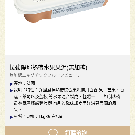
拉馥隄耶熱帶水果果泥(無加糖)
無加糖エキゾチックフルーツピューレ
產地：法國
說明 / 特性：異國風味熱帶綜合果泥選用百香 果、芒果、香
蕉、萊姆以及荔枝 等水果混合製成，輕嚐一口，如 沐熱帶
叢林氛圍繽紛豐沛綴上絕 妙滋味讓商品洋溢著異國的風
采。
材質 / 規格：1kg×6 盒/ 箱
訂購洽詢