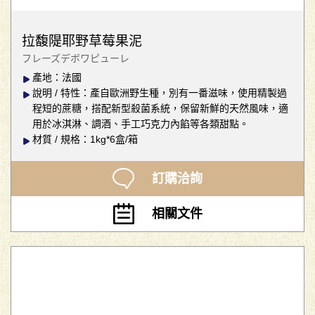
拉馥隄耶野草莓果泥
フレーズデボワピューレ
產地：法國
說明 / 特性：產自歐洲野生種，別有一番滋味，使用精製過
程短的蔗糖，搭配新型殺菌系統，保留新鮮的天然風味，適
用於冰淇淋、調酒、手工巧克力內餡等各類甜點。
材質 / 規格：1kg*6盒/箱
訂購洽詢
相關文件