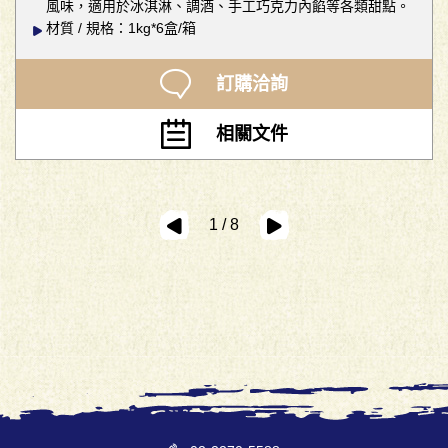
風味，適用於冰淇淋、調酒、手工巧克力內餡等各類甜點。
材質 / 規格：1kg*6盒/箱
訂購洽詢
相關文件
1 / 8