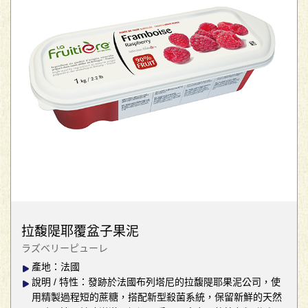
拉馥隄耶覆盆子果泥
ラズベリーピューレ
產地：法國
說明 / 特性：發跡於法國布列塔尼的拉馥隄耶果泥公司，使
用精製過程短的蔗糖，搭配新型殺菌系統，保留新鮮的天然