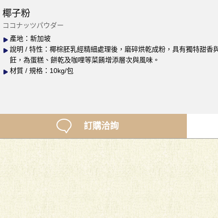
椰子粉
ココナッツパウダー
產地：新加坡
說明 / 特性：椰棕胚乳經精細處理後，磨碎烘乾成粉，具有獨特甜
飪，為蛋糕、餅乾及咖哩等菜餚增添層次與風味。
材質 / 規格：10kg/包
訂購洽詢