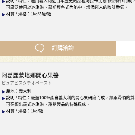
說明 / 特性：選用義大利近百年歷史的品種阿拉卡比咖啡豆製作而
可廣泛使用於冰淇淋、慕斯與各式內餡中，增添迷人的咖啡香氣。
材質 / 規格：1kg*3罐/箱
訂購洽詢
阿葛麗蒙塔娜開心果醬
ピュアピスタチオペースト
產地：義大利
說明 / 特性：嚴選100%產自義大利的開心果研磨而成，絲柔滑順
可突顯出義式冰淇淋、甜點製品的特殊風味。
材質 / 規格：1kg/罐