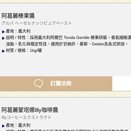
阿葛麗榛果醬
アルバ ヘーゼルナッツピュアペースト
產地：義大利
說明 / 特性：採用義大利阿爾巴 Tonda Gentile 榛果研磨，
油脂。乳化與穩定性佳，適用於甘納許、慕斯、Gelato及各式烘焙。
材質 / 規格：1kg/罐
訂購洽詢
阿葛麗蒙塔娜Illy咖啡醬
Illyコーヒーエクストラクト
產地：義大利