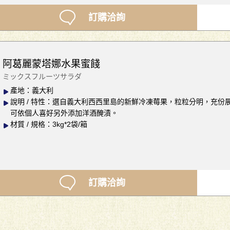
訂購洽詢
阿葛麗蒙塔娜水果蜜餞
ミックスフルーツサラダ
產地：義大利
說明 / 特性：選自義大利西西里島的新鮮冷凍莓果，粒粒分明，充
可依個人喜好另外添加洋酒醃漬。
材質 / 規格：3kg*2袋/箱
訂購洽詢