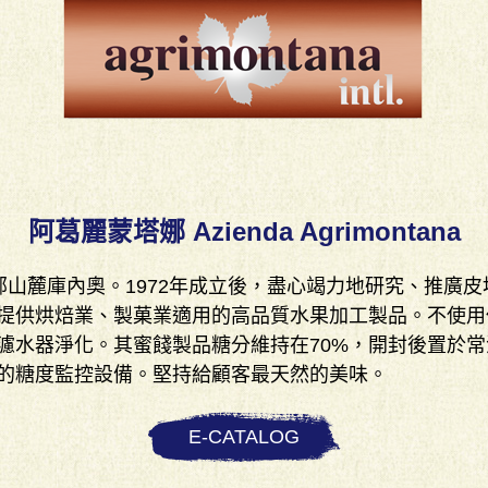
阿葛麗蒙塔娜 Azienda Agrimontana
的南部山麓庫內奧。1972年成立後，盡心竭力地研究、推
提供烘焙業、製菓業適用的高品質水果加工製品。不使用任
濾水器淨化。其蜜餞製品糖分維持在70%，開封後置於常
的糖度監控設備。堅持給顧客最天然的美味。
E-CATALOG