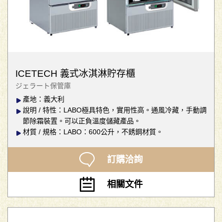
ICETECH 義式冰淇淋貯存櫃
ジェラート保管庫
產地：義大利
說明 / 特性：LABO極具特色，實用性高。通風冷藏，手動調
節除霜裝置。可以正負溫度儲藏產品。
材質 / 規格：LABO：600公升，不銹鋼材質。
訂購洽詢
相關文件