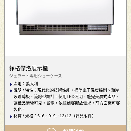
菲格傑洛展示櫃
ジェラート専用ショーケース
產地：義大利
說明 / 特性：現代化的技術性能，標準電子溫度控制、熱壓
玻璃薄板、流線型設計。使用LED照明，能完美展式產品，
讓產品清晰可見。省電。依據顧客擺放需求，前方面板可客
製化。
材質 / 規格：6+6／9+9／12+12（詳見附件）