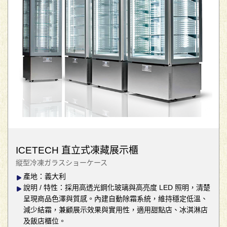
ICETECH 直立式凍藏展示櫃
縦型冷凍ガラスショーケース
產地：義大利
說明 / 特性：採用高透光鋼化玻璃與高亮度 LED 照明，清楚
呈現商品色澤與質感。內建自動除霜系統，維持穩定低溫、
減少結霜，兼顧展示效果與實用性，適用甜點店、冰淇淋店
及飯店櫃位。