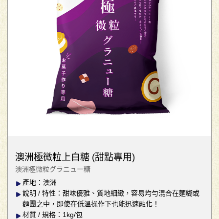
澳洲極微粒上白糖 (甜點專用)
澳洲極微粒グラニュー糖
產地：澳洲
說明 / 特性：甜味優雅、質地細緻，容易均勻混合在麵糊或
麵團之中，即使在低溫操作下也能迅速融化！
材質 / 規格：1kg/包