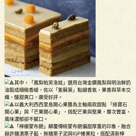
其中，「鳳梨帕芙洛娃」選用台灣金鑽鳳梨與明治鮮奶
油製成細緻香緹，佐以「紫蘇葉」點綴香氣，果香與草本交
織，酸甜爽口，廣受好評。
以義大利西西里島開心果醬為主軸兩款甜點 「綠寶石
開心果」與「芒果開心果」，搭配芒果與堅果，層次豐富，
風味濃郁卻不膩口。
「檸檬蒙布朗」顛覆傳統蒙布朗偏甜厚重的印象，融合
赫許糖漬栗子餡、無糖栗子泥與IGP榛果粒，搭配清新檸