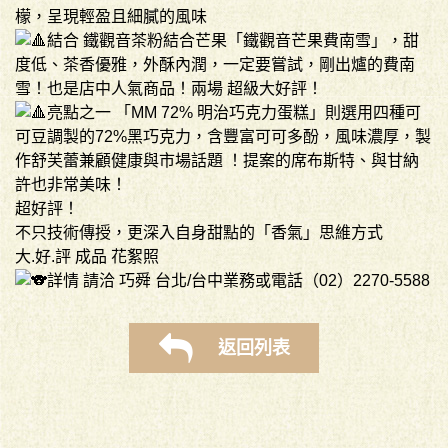
檬，呈現輕盈且細膩的風味
結合 鐵觀音茶粉結合芒果「鐵觀音芒果費南雪」，甜
度低、茶香優雅，外酥內潤，一定要嘗試，剛出爐的費南
雪！也是店中人氣商品！兩場 超級大好評！
亮點之一 「MM 72% 明治巧克力蛋糕」則選用四種可
可豆調製的72%黑巧克力，含豐富可可多酚，風味濃厚，製
作舒芙蕾兼顧健康與市場話題 ！提案的席布斯特、與甘納
許也非常美味！
超好評！
不只技術傳授，更深入自身甜點的「香氣」思維方式
大.好.評 成品 花絮照
詳情 請洽 巧舜 台北/台中業務或電話（02）2270-5588
返回列表