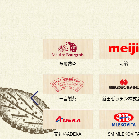
布爾喬亞
明治
ㄧ言製茶
新田ゼラチン株式
艾迪科ADEKA
SM MLEKOVIT