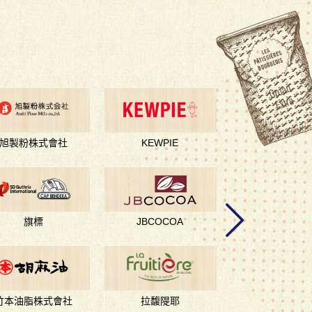
旭製粉株式會社
KEWPIE
DM三井製
旗標
JBCOCOA
Laped 樂沛
竹本油脂株式會社
拉馥隄耶