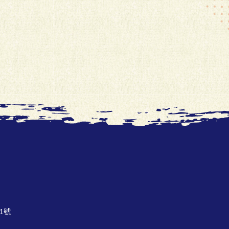
愛工舍製作
1號