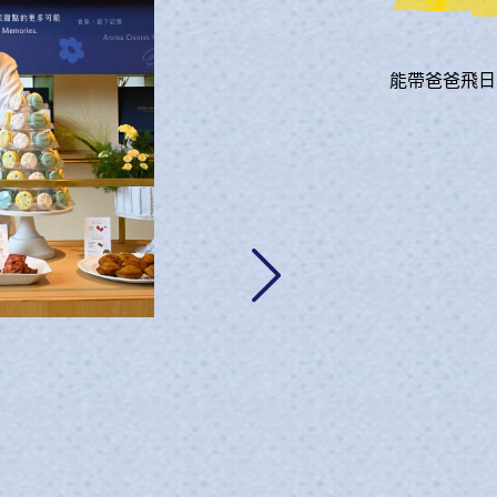
／酒的鮮奶霜嗎？ 帶你突破侷限—
能帶爸爸飛日
READ MORE