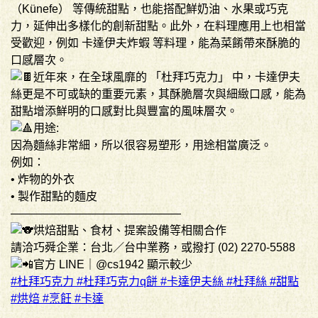
（Künefe） 等傳統甜點，也能搭配鮮奶油、水果或巧克
力，延伸出多樣化的創新甜點。此外，在料理應用上也相當
受歡迎，例如 卡達伊夫炸蝦 等料理，能為菜餚帶來酥脆的
口感層次。
近年來，在全球風靡的 「杜拜巧克力」 中，卡達伊夫
絲更是不可或缺的重要元素，其酥脆層次與細緻口感，能為
甜點增添鮮明的口感對比與豐富的風味層次。
用途:
因為麵絲非常細，所以很容易塑形，用途相當廣泛。
例如：
• 炸物的外衣
• 製作甜點的麵皮
———————————————
烘焙甜點、食材、提案設備等相關合作
請洽巧舜企業：台北／台中業務，或撥打 (02) 2270-5588
官方 LINE｜@cs1942 顯示較少
#杜拜巧克力
#杜拜巧克力q餅
#卡達伊夫絲
#杜拜絲
#甜點
#烘焙
#烹飪
#卡達