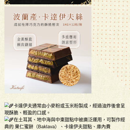
卡達伊夫通常由小麥粉或玉米粉製成，經過油炸後會呈
現酥脆、輕盈的口感。
在土耳其、地中海與中東甜點中被廣泛運用，可製作經
典的 果仁蜜餅（Baklava）、卡達伊夫甜點、庫內費