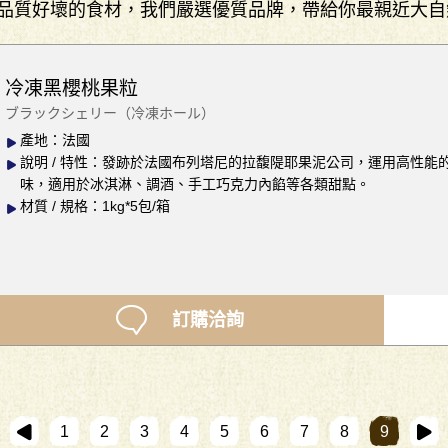
品質好壞的食材，我們嚴選優質品牌，帶給你最親近大自
冷凍黑櫻桃果粒
ブラックシェリー（冷凍ホール）
產地：法國
說明 / 特性：發跡於法國布列塔尼的拉馥隄耶果泥公司，運用高性
味，適用於冰淇淋、調酒、手工巧克力內餡等各類甜點。
材質 / 規格：1kg*5包/箱
訂購洽詢
1
2
3
4
5
6
7
8
9